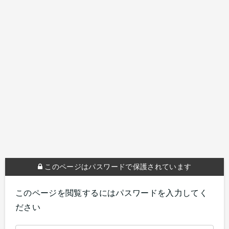
このページはパスワードで保護されています
このページを閲覧するにはパスワードを入力してく
ださい